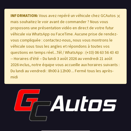
×
INFORMATION:
Vous avez repéré un véhicule chez GCAutos
mais souhaitez le voir avant de commander ? Nous vous
proposons une présentation vidéo en direct de votre futur
véhicule via WhatsApp ou FaceTime. Aucune prise de rendez-
vous compliquée : contactez-nous, nous vous montrons le
véhicule sous tous les angles et répondons à toutes vos
questions en temps réel....Tél / WhatsApp : (+33) 06 63 56 43 43
-- Horaires d'été – Du lundi 3 août 2026 au vendredi 21 août
2026 inclus, notre équipe vous accueille aux horaires suivants :
Du lundi au vendredi : 8h00 à 12h00 ... Fermé tous les après-
midi