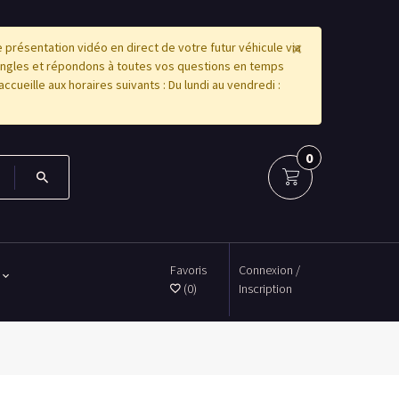
×
résentation vidéo en direct de votre futur véhicule via
angles et répondons à toutes vos questions en temps
accueille aux horaires suivants : Du lundi au vendredi :
0
Favoris
Connexion /
(0)
Inscription