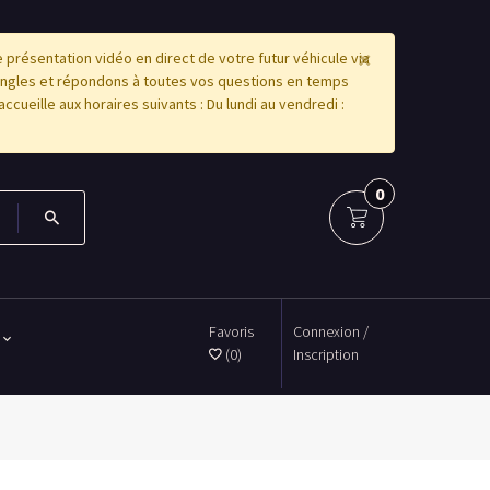
×
résentation vidéo en direct de votre futur véhicule via
angles et répondons à toutes vos questions en temps
accueille aux horaires suivants : Du lundi au vendredi :
0
Favoris
Connexion /
(0)
Inscription