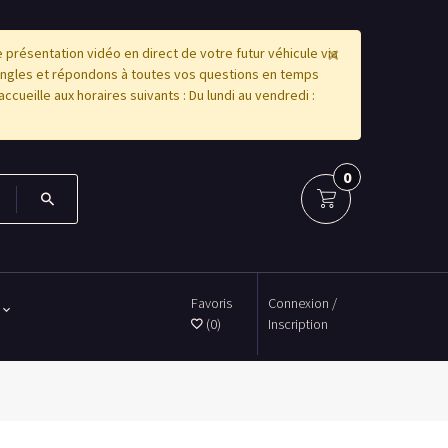
×
résentation vidéo en direct de votre futur véhicule via
angles et répondons à toutes vos questions en temps
accueille aux horaires suivants : Du lundi au vendredi :
0
Favoris
Connexion /
(0)
Inscription