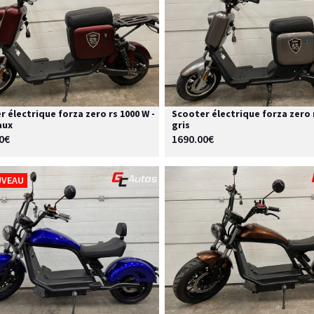
 électrique forza zero rs 1000 W -
Scooter électrique forza zero r
aux
gris
0€
1690.00€
VEAU