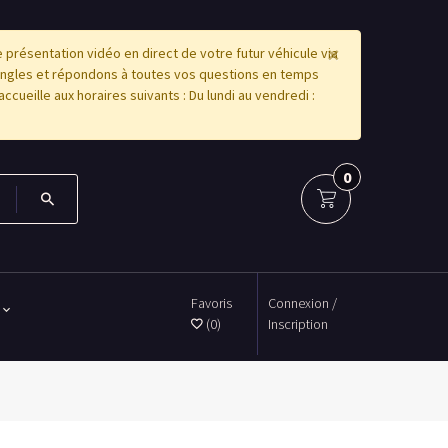
×
résentation vidéo en direct de votre futur véhicule via
angles et répondons à toutes vos questions en temps
accueille aux horaires suivants : Du lundi au vendredi :
0
Favoris
Connexion /
(0)
Inscription